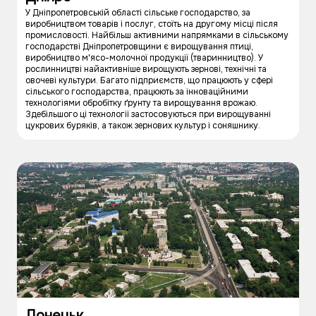
У Дніпропетровській області сільське господарство, за
виробництвом товарів і послуг, стоїть на другому місці після
промисловості. Найбільш активними напрямками в сільському
господарстві Дніпропетровщини є вирощування птиці,
виробництво м'ясо-молочної продукції (тваринництво). У
рослинництві найактивніше вирощують зернові, технічні та
овочеві культури. Багато підприємств, що працюють у сфері
сільського господарства, працюють за інноваційними
технологіями обробітку ґрунту та вирощування врожаю.
Здебільшого ці технології застосовуються при вирощуванні
цукрових буряків, а також зернових культур і соняшнику.
Донецьк