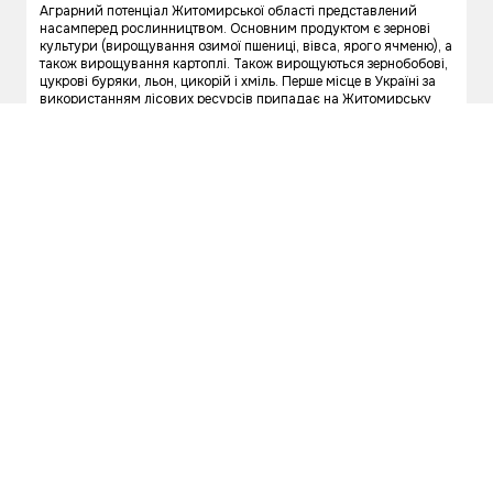
Аграрний потенціал Житомирської області представлений
насамперед рослинництвом. Основним продуктом є зернові
культури (вирощування озимої пшениці, вівса, ярого ячменю), а
також вирощування картоплі. Також вирощуються зернобобові,
цукрові буряки, льон, цикорій і хміль. Перше місце в Україні за
використанням лісових ресурсів припадає на Житомирську
область. Близько 30% території займають лісові масиви.
Переважають переважно хвойні породи (близько 60%). На
твердолистяні та м'яколистяні породи припадає близько 20%.
Більша частина продукції експортується за межі області.
Закарпаття
Аграрії Закарпатської області, незважаючи на рельєф території,