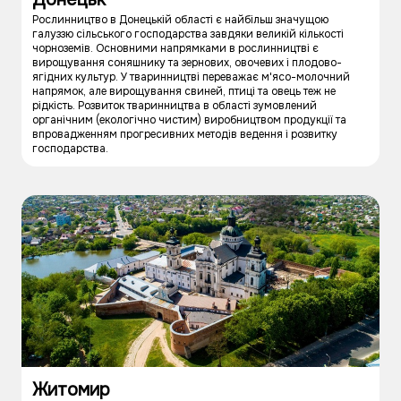
Рослинництво в Донецькій області є найбільш значущою
галуззю сільського господарства завдяки великій кількості
чорноземів. Основними напрямками в рослинництві є
вирощування соняшнику та зернових, овочевих і плодово-
ягідних культур. У тваринництві переважає м'ясо-молочний
напрямок, але вирощування свиней, птиці та овець теж не
рідкість. Розвиток тваринництва в області зумовлений
органічним (екологічно чистим) виробництвом продукції та
впровадженням прогресивних методів ведення і розвитку
господарства.
Житомир