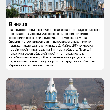
Вінниця
На території Вінницької області реалізовані всі галузі сільського
господарства України. Але серед сільгосппідприємств
основними все ж таки є виробництво молока та м'яса
(тваринництво), вирощування цукрових буряків, ячменю,
пшениці, кукурудзи (рослинництво). Майже 25% цукрових
посівів України припадає на Вінницьку область. Провідні
показники серед областей України тут також посідає
виробництво овочів. Добре розвинені виноградарство та
садівництво. Також присутня рідкість серед інших областей
України - вирощування хмелю.